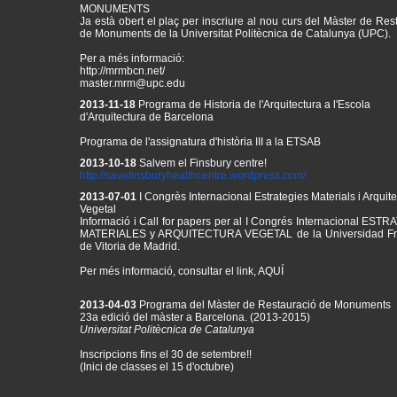
Ja està obert el plaç per inscriure al nou curs del Màster de Res
de Monuments de la Universitat Politècnica de Catalunya (UPC).
Per a més informació:
http://mrmbcn.net/
master.mrm@upc.edu
2013-11-18
Programa de Historia de l'Arquitectura a l'Escola
d'Arquitectura de Barcelona
Programa de l'assignatura d'història III a la ETSAB
2013-10-18
Salvem el Finsbury centre!
http://
savefinsburyhealthcentre.
wordpress.com/
2013-07-01
I Congrès Internacional Estrategies Materials i Arquit
Vegetal
Informació i Call for papers per al
I Congrés Internacional ESTR
MATERIALES y ARQUITECTURA VEGETAL de la Universidad Fr
de Vitoria de Madrid.
Per més informació, consultar el link,
AQUÍ
2013-04-03
Programa del Màster de Restauració de Monuments
23a edició del màster a Barcelona. (2013-2015)
Universitat Politècnica de Catalunya
Inscripcions fins el 30 de setembre!!
(Inici de classes el 15 d'octubre)
Consulta el programa del curs
aquí
!