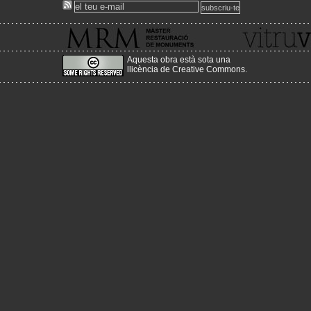
També pots sol·licitar informació en castellà o anglés a
master.mrm@upc.edu
www.mrmbcn.net
Aquesta obra està sota una
llicència de Creative Commons
.
2012-03-13
Nova adreça del Portal!
Acabem d'enllestir el canvi de servidor, a un més estable, amb m
i amb més prestacions, canviant l'adreça per:
www.historiaenobres.net
2010-08-26
Sorgeix la versió en castellà de la web vitruvius!
http://www.vitruvius.es/
2010-04-25
Nova actualització de continguts!
Estem començant a pujar la nova actualització del seme
primavera!