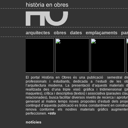
arquitectes
obres
dates
emplaçaments
par
El portal Història en Obres és una publicació semestral dir
professionals i estudiants, dedicada a l’estudi de les o
l’arquitectura moderna. La presentació d’aquests materials d’
realitzada des d’una triple visió: gràfica i tridimensional (p
maquetes), crítica i descriptiva (textos) i associativa (paraules cla
2017-09-18
Máster de Restauración de Monumentos
relacionades), busca facilitar diversos nivells de recerca i aprofu
PATRIMONI - RESTAURACIÓ - HISTÒRIA
generant al mateix temps noves propostes d’estudi dels proje
contingut d’aquesta publicació es troba constantment en construc
2014-09-26
INICI DE CURS ACADÈMIC
renova conforme els nostres materials gràfics augment
Animeu-vos a visitar el web del Màster de Restauració de Monum
perfeccionen.
+info
mrmbcn.net/
notícies
2013-12-10
INSCRIPCIONS AL MÀSTER DE RESTAURACIÓ DE
MONUMENTS