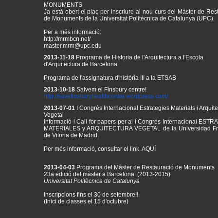
Ja està obert el plaç per inscriure al nou curs del Màster de Res
de Monuments de la Universitat Politècnica de Catalunya (UPC).
Per a més informació:
http://mrmbcn.net/
master.mrm@upc.edu
2013-11-18
Programa de Historia de l'Arquitectura a l'Escola
d'Arquitectura de Barcelona
Programa de l'assignatura d'història III a la ETSAB
2013-10-18
Salvem el Finsbury centre!
http://
savefinsburyhealthcentre.
wordpress.com/
2013-07-01
I Congrès Internacional Estrategies Materials i Arquit
Vegetal
Informació i Call for papers per al
I Congrés Internacional ESTR
MATERIALES y ARQUITECTURA VEGETAL de la Universidad Fr
de Vitoria de Madrid.
Per més informació, consultar el link,
AQUÍ
2013-04-03
Programa del Màster de Restauració de Monuments
23a edició del màster a Barcelona. (2013-2015)
Universitat Politècnica de Catalunya
Inscripcions fins el 30 de setembre!!
(Inici de classes el 15 d'octubre)
Consulta el programa del curs
aquí
!