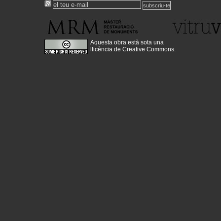
També pots sol·licitar informació en castellà o anglés a
master.mrm@upc.edu
www.mrmbcn.net
Aquesta obra està sota una
llicència de Creative Commons
.
2012-03-13
Nova adreça del Portal!
Acabem d'enllestir el canvi de servidor, a un més estable, amb m
i amb més prestacions, canviant l'adreça per:
www.historiaenobres.net
2010-08-26
Sorgeix la versió en castellà de la web vitruvius!
http://www.vitruvius.es/
2010-04-25
Nova actualització de continguts!
Estem començant a pujar la nova actualització del seme
primavera!