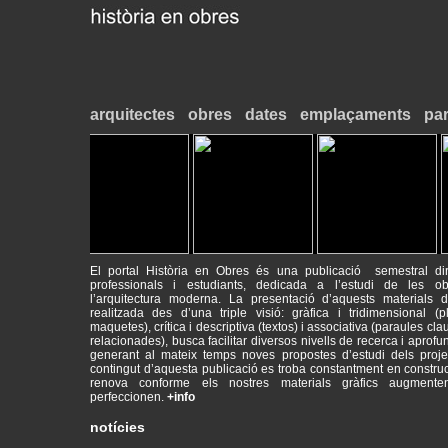
arquitectes
obres
dates
emplaçaments
par
El portal Història en Obres és una publicació semestral dir
professionals i estudiants, dedicada a l’estudi de les o
l’arquitectura moderna. La presentació d’aquests materials d’
realitzada des d’una triple visió: gràfica i tridimensional (p
maquetes), crítica i descriptiva (textos) i associativa (paraules cla
2017-09-18
Máster de Restauración de Monumentos
relacionades), busca facilitar diversos nivells de recerca i aprofu
PATRIMONI - RESTAURACIÓ - HISTÒRIA
generant al mateix temps noves propostes d’estudi dels proje
contingut d’aquesta publicació es troba constantment en construc
2014-09-26
INICI DE CURS ACADÈMIC
renova conforme els nostres materials gràfics augment
Animeu-vos a visitar el web del Màster de Restauració de Monum
perfeccionen.
+info
mrmbcn.net/
notícies
2013-12-10
INSCRIPCIONS AL MÀSTER DE RESTAURACIÓ DE
MONUMENTS