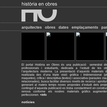
arquitectes
obres
dates
emplaçaments
par
El portal Història en Obres és una publicació semestral dir
professionals i estudiants, dedicada a l’estudi de les o
l’arquitectura moderna. La presentació d’aquests materials d’
realitzada des d’una triple visió: gràfica i tridimensional (p
maquetes), crítica i descriptiva (textos) i associativa (paraules cla
2017-09-18
Máster de Restauración de Monumentos
relacionades), busca facilitar diversos nivells de recerca i aprofu
PATRIMONI - RESTAURACIÓ - HISTÒRIA
generant al mateix temps noves propostes d’estudi dels proje
contingut d’aquesta publicació es troba constantment en construc
renova conforme els nostres materials gràfics augment
2014-09-26
INICI DE CURS ACADÈMIC
perfeccionen.
+info
Animeu-vos a visitar el web del Màster de Restauració de Monum
mrmbcn.net/
notícies
2013-12-10
INSCRIPCIONS AL MÀSTER DE RESTAURACIÓ DE