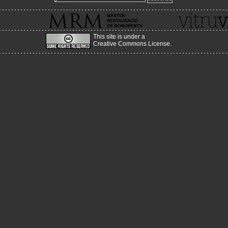
També pots sol·licitar informació en castellà o anglés a
master.mrm@upc.edu
www.mrmbcn.net
This site is under a
Creative Commons License
.
2012-03-13
Nova adreça del Portal!
Acabem d'enllestir el canvi de servidor, a un més estable, amb m
i amb més prestacions, canviant l'adreça per:
www.historiaenobres.net
2010-08-26
Sorgeix la versió en castellà de la web vitruvius!
http://www.vitruvius.es/
2010-04-25
Nova actualització de continguts!
Estem començant a pujar la nova actualització del seme
primavera!