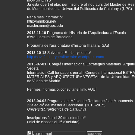
Ja està obert el plaç per inscriure al nou curs del Màster de Res
de Monuments de la Universitat Politècnica de Catalunya (UPC).
Per a més informació:
http://mrmbcn.net/
master.mrm@upc.edu
2013-11-18
Programa de Historia de l'Arquitectura a l'Escola
d'Arquitectura de Barcelona
Programa de l'assignatura d'història III a la ETSAB
2013-10-18
Salvem el Finsbury centre!
http://
savefinsburyhealthcentre.
wordpress.com/
2013-07-01
I Congrès Internacional Estrategies Materials i Arquit
Vegetal
Informació i Call for papers per al
I Congrés Internacional ESTR
MATERIALES y ARQUITECTURA VEGETAL de la Universidad Fr
de Vitoria de Madrid.
Per més informació, consultar el link,
AQUÍ
2013-04-03
Programa del Màster de Restauració de Monuments
23a edició del màster a Barcelona. (2013-2015)
Universitat Politècnica de Catalunya
Inscripcions fins el 30 de setembre!!
(Inici de classes el 15 d'octubre)
Consulta el programa del curs
aquí
!