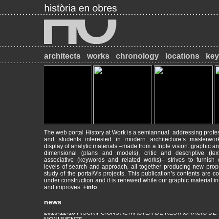
architects
works
chronology
locations
ke
The web portal History at Work is a semiannual addressing profe
and students interested in modern architecture’s masterwor
display of analytic materials –made from a triple vision: graphic an
dimensional (plans and models), critic and descriptive (tex
2017-09-18
Máster de Restauración de Monumentos
associative (keywords and related works)– strives to furnish d
PATRIMONI - RESTAURACIÓ - HISTÒRIA
levels of search and approach, all together producing new prop
study of the portal\\\'s projects. This publication’s contents are c
under construction and it is renewed while our graphic material i
2014-09-26
INICI DE CURS ACADÈMIC
and improves.
+info
Animeu-vos a visitar el web del Màster de Restauració de Monum
mrmbcn.net/
news
2013-12-10
INSCRIPCIONS AL MÀSTER DE RESTAURACIÓ DE
MONUMENTS