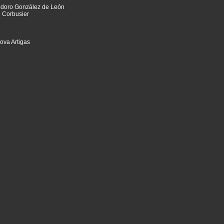
eodoro González de León
e Corbusier
ova Artigas