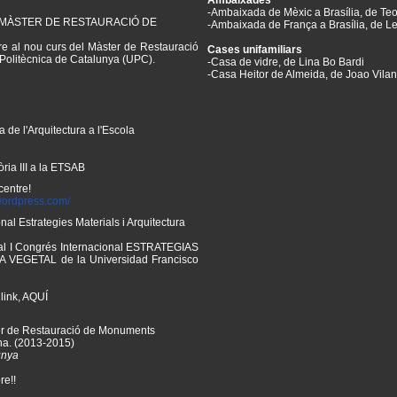
Ambaixades
-Ambaixada de Mèxic a Brasília, de T
 MÀSTER DE RESTAURACIÓ DE
-Ambaixada de França a Brasília, de L
ure al nou curs del Màster de Restauració
Cases unifamiliars
 Politècnica de Catalunya (UPC).
-Casa de vidre, de Lina Bo Bardi
-Casa Heitor de Almeida, de Joao Vilan
 de l'Arquitectura a l'Escola
ria III a la ETSAB
centre!
ordpress.com/
nal Estrategies Materials i Arquitectura
al
I Congrés Internacional ESTRATEGIAS
VEGETAL de la Universidad Francisco
link,
AQUÍ
r de Restauració de Monuments
na. (2013-2015)
unya
re!!