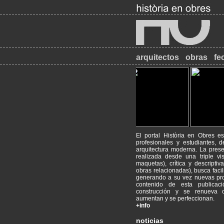
arquitectos
obras
fe
El portal Història en Obres e
profesionales y estudiantes, 
arquitectura moderna. La prese
realizada desde una triple vis
maquetas), crítica y descriptiv
obras relacionadas), busca facil
generando a su vez nuevas pro
2017-09-18
Máster de Restaura
contenido de esta publicac
PATRIMONI - RESTAURACIÓ - 
construcción y se renueva c
aumentan y se perfeccionan.
+info
2014-09-26
INICI DE CURS AC
Animeu-vos a visitar el web de
noticias
mrmbcn.net/