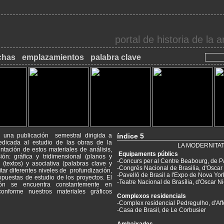
portal de historia de la
chas
emplazamientos
palabra clave
s una publicación semestral dirigida a
índice 5
dedicada al estudio de las obras de la
LA MODERNITAT
ntación de estos materiales de análisis,
Equipaments públics
ión: gráfica y tridimensional (planos y
-Concurs per al Centre Beabourg, de
a (textos) y asociativa (palabras clave y
-Congrés Nacional de Brasilia, d'Osca
itar diferentes niveles de profundización,
-Pavelló de Brasil a l'Expo de Nova Yo
puestas de estudio de los proyectos. El
ción de Monumentos
-Teatre Nacional de Brasília, d'Oscar 
ión se encuentra constantemente en
HISTÒRIA
onforme nuestros materiales gráficos
Complexos residencials
-Complex residencial Pedregulho, d'Af
ADÈMIC
-Casa de Brasil, de Le Corbusier
l Màster de Restauració de Monuments: