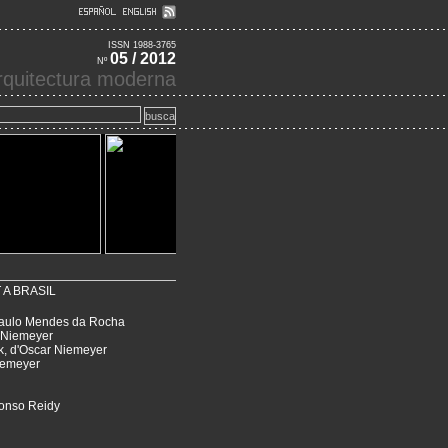
ISSN 1988-3765
05 / 2012
Nº
 arquitectura moderna
 A BRASIL
 Paulo Mendes da Rocha
r Niemeyer
rk, d'Oscar Niemeyer
Niemeyer
fonso Reidy