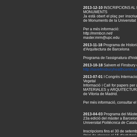
2013-12-10
INSCRIPCIONS AL
MONUMENTS
Ja està obert el plaç per inscri
de Monuments de la Universitat
Per a més informació:
http://mrmbcn.net/
master.mrm@upc.edu
2013-11-18
Programa de Historia
d'Arquitectura de Barcelona
Programa de l'assignatura d'histò
2013-10-18
Salvem el Finsbury 
http://
savefinsburyhealthcentre.
w
2013-07-01
I Congrès Internacio
Vegetal
Informació i Call for papers per 
MATERIALES y ARQUITECTURA 
de Vitoria de Madrid.
Per més informació, consultar el 
2013-04-03
Programa del Màste
23a edició del màster a Barcelo
Universitat Politècnica de Catal
Inscripcions fins el 30 de setemb
(Inici de classes el 15 d'octubre)