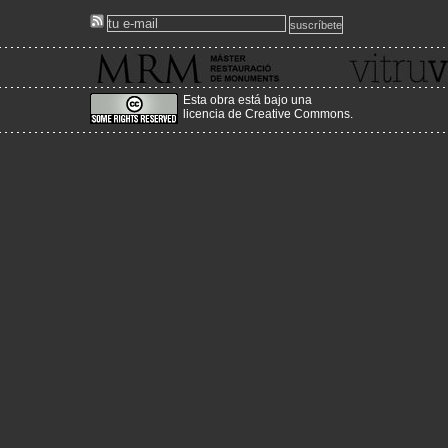
Consulta el programa del curs
aquí
!
També pots sol·licitar informació en castellà o anglés a
master.mrm@upc.edu
www.mrmbcn.net
Esta obra está bajo una
licencia de Creative Commons
.
2012-03-13
Nova adreça del Portal!
Acabem d'enllestir el canvi de servidor, a un més estable, amb m
i amb més prestacions, canviant l'adreça per:
www.historiaenobres.net
2010-08-26
Sorgeix la versió en castellà de la web vitruvius!
http://www.vitruvius.es/
2010-04-25
Nova actualització de continguts!
Estem començant a pujar la nova actualització del seme
primavera!