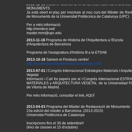
2013-12-10
INSCRIPCIONS AL MÀSTER DE RESTAURACIÓ DE
MONUMENTS
Ja està obert el plaç per inscriure al nou curs del Màster de Res
de Monuments de la Universitat Politècnica de Catalunya (UPC).
Per a més informació:
http://mrmbcn.net/
master.mrm@upc.edu
2013-11-18
Programa de Historia de l'Arquitectura a l'Escola
d'Arquitectura de Barcelona
Programa de l'assignatura d'història III a la ETSAB
2013-10-18
Salvem el Finsbury centre!
http://
savefinsburyhealthcentre.
wordpress.com/
2013-07-01
I Congrès Internacional Estrategies Materials i Arquit
Vegetal
Informació i Call for papers per al
I Congrés Internacional ESTR
MATERIALES y ARQUITECTURA VEGETAL de la Universidad Fr
de Vitoria de Madrid.
Per més informació, consultar el link,
AQUÍ
2013-04-03
Programa del Màster de Restauració de Monuments
23a edició del màster a Barcelona. (2013-2015)
Universitat Politècnica de Catalunya
Inscripcions fins el 30 de setembre!!
(Inici de classes el 15 d'octubre)