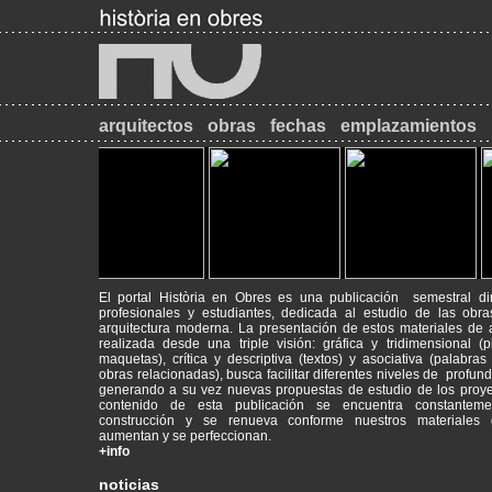
arquitectos
obras
fechas
emplazamientos
El portal Història en Obres es una publicación semestral di
profesionales y estudiantes, dedicada al estudio de las obr
arquitectura moderna. La presentación de estos materiales de a
realizada desde una triple visión: gráfica y tridimensional (
maquetas), crítica y descriptiva (textos) y asociativa (palabras
obras relacionadas), busca facilitar diferentes niveles de profund
2017-09-18
Máster de Restauración de Monumentos
generando a su vez nuevas propuestas de estudio de los proye
PATRIMONI - RESTAURACIÓ - HISTÒRIA
contenido de esta publicación se encuentra constantem
construcción y se renueva conforme nuestros materiales g
aumentan y se perfeccionan.
2014-09-26
INICI DE CURS ACADÈMIC
+info
Animeu-vos a visitar el web del Màster de Restauració de Monum
mrmbcn.net/
noticias