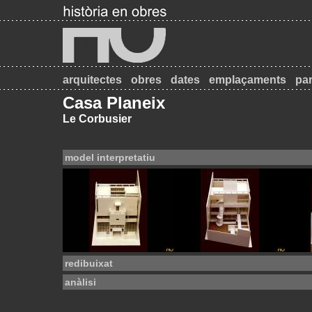
arquitectes
obres
dates
emplaçaments
par
Casa Planeix
Le Corbusier
model interpretatiu
redibuixat
anàlisi