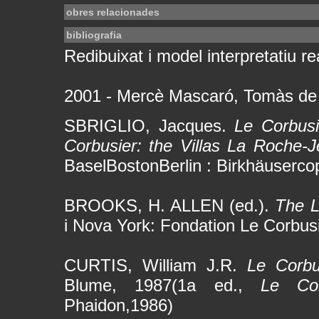
obres relacionades
bibliografia
Redibuixat i model interpretatiu rea
2001 - Mercè Mascaró, Tomàs de
SBRIGLIO, Jacques.
Le Corbusi
Corbusier: the Villas La Roche-J
BaselBostonBerlin : Birkhäuserco
BROOKS, H. ALLEN (ed.).
The L
i Nova York: Fondation Le Corbus
CURTIS, William J.R.
Le Corbu
Blume, 1987(1a ed.,
Le Co
Phaidon,1986)