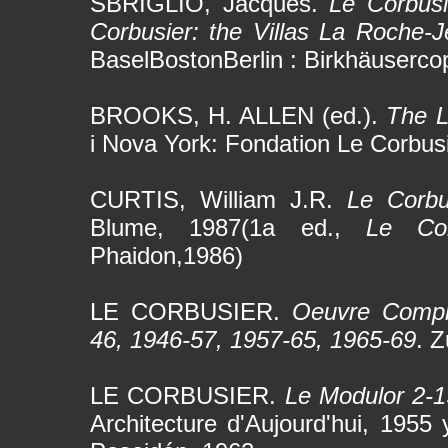
SBRIGLIO, Jacques.
Le Corbusi
Corbusier: the Villas La Roche-J
BaselBostonBerlin : Birkhäuserco
BROOKS, H. ALLEN (ed.).
The L
i Nova York: Fondation Le Corbus
CURTIS, William J.R.
Le Corbu
Blume, 1987(1a ed.,
Le Co
Phaidon,1986)
LE CORBUSIER.
Oeuvre Complè
46, 1946-57, 1957-65, 1965-69
. Z
LE CORBUSIER.
Le Modulor 2-1
Architecture d'Aujourd'hui, 1955