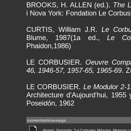
BROOKS, H. ALLEN (ed.).
The L
i Nova York: Fondation Le Corbus
CURTIS, William J.R.
Le Corbu
Blume, 1987(1a ed.,
Le Co
Phaidon,1986)
LE CORBUSIER.
Oeuvre Complè
46, 1946-57, 1957-65, 1965-69
. Z
LE CORBUSIER.
Le Modulor 2-1
Architecture d'Aujourd'hui, 1955
Poseidón, 1962
comentaris/assaigs
Alvarez, Fernando. "Le Corbusier. Máquina, Memoria y Nat