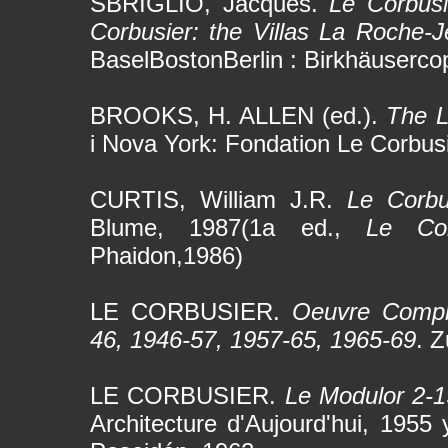
SBRIGLIO, Jacques.
Le Corbusi
Corbusier: the Villas La Roche-J
BaselBostonBerlin : Birkhäuserco
BROOKS, H. ALLEN (ed.).
The L
i Nova York: Fondation Le Corbus
CURTIS, William J.R.
Le Corbu
Blume, 1987(1a ed.,
Le Co
Phaidon,1986)
LE CORBUSIER.
Oeuvre Complè
46, 1946-57, 1957-65, 1965-69
. Z
LE CORBUSIER.
Le Modulor 2-1
Architecture d'Aujourd'hui, 1955