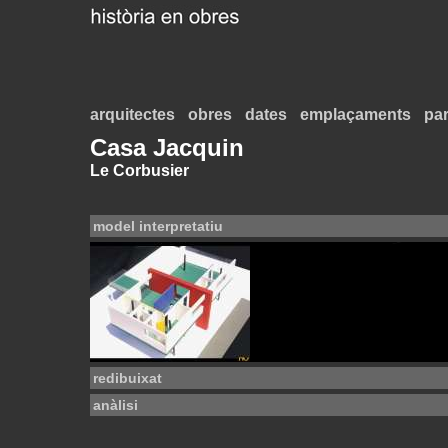
arquitectes
obres
dates
emplaçaments
par
Casa Jacquin
Le Corbusier
model interpretatiu
redibuixat
anàlisi