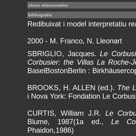
obres relacionades
bibliografia
Redibuixat i model interpretatiu rea
2000 - M. Franco, N. Lleonart
SBRIGLIO, Jacques.
Le Corbusi
Corbusier: the Villas La Roche-J
BaselBostonBerlin : Birkhäuserco
BROOKS, H. ALLEN (ed.).
The L
i Nova York: Fondation Le Corbus
CURTIS, William J.R.
Le Corbu
Blume, 1987(1a ed.,
Le Co
Phaidon,1986)