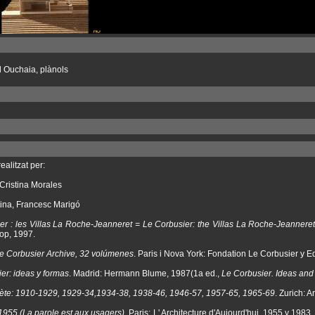
 Ouchaia, plànols
ealitzat per:
Cristina Morales
tina, Francesc Marigó
er : les Villas La Roche-Jeanneret = Le Corbusier: the Villas La Roche-Jeanneret
op, 1997.
e Corbusier Archive, 32 volúmenes
. Paris i Nova York: Fondation Le Corbusier y E
er: ideas y formas
. Madrid: Hermann Blume, 1987(1a ed.,
Le Corbusier. Ideas an
te: 1910-1929, 1929-34,1934-38, 1938-46, 1946-57, 1957-65, 1965-69
. Zurich: A
1955 (La parole est aux usagers)
. Paris: L' Architecture d'Aujourd'hui, 1955 y 1983