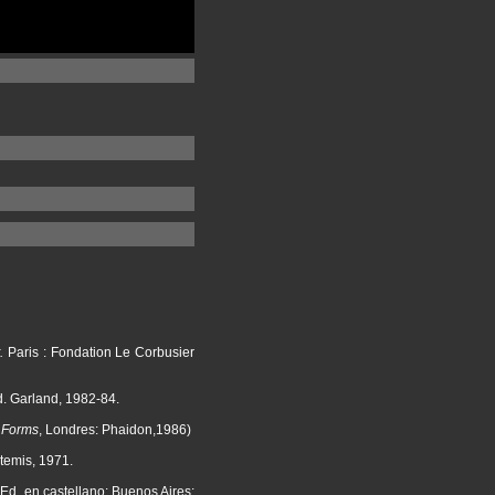
.
Paris : Fondation Le Corbusier
d. Garland, 1982-84.
d Forms
, Londres: Phaidon,1986)
rtemis, 1971.
. Ed. en castellano: Buenos Aires: