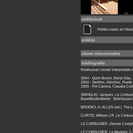
redibuixat
Petites cases en Oued
anàlisi
obres relacionades
bibliografia
Redibuixat i model interpretatiu r
2004 - Quim Bosch, María Díaz, 
2004 - Semino, Sánchez, Ruete
2005 - Pol Carrera, Claudia Cor
SBRIGLIO, Jacques.
Le Corbusi
BaselBostonBerlin : Birkhäuserc
BROOKS, H. ALLEN (ed.).
The L
CURTIS, William J.R.
Le Corbusi
LE CORBUSIER.
Oeuvre Complè
LE CORBUSIER.
Le Modulor 2-