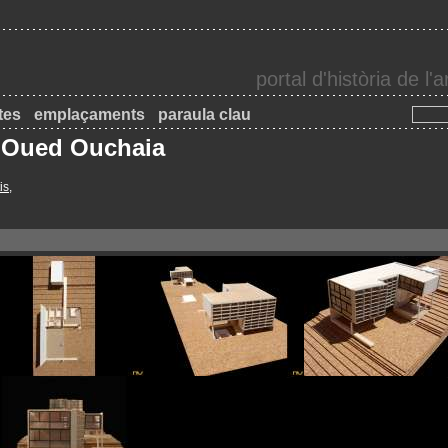
portal d'història de l
tes
emplaçaments
paraula clau
a Oued Ouchaia
is
,