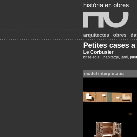
arquitectes
obres
da
Petites cases 
Le Corbusier
brise-soleil
,
habitatge
,
jardí
,
pilot
model interpretatiu