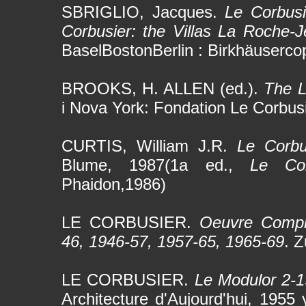
SBRIGLIO, Jacques.
Le Corbusi
Corbusier: the Villas La Roche-J
BaselBostonBerlin : Birkhäuserco
BROOKS, H. ALLEN (ed.).
The L
i Nova York: Fondation Le Corbus
CURTIS, William J.R.
Le Corbu
Blume, 1987(1a ed.,
Le Co
Phaidon,1986)
LE CORBUSIER.
Oeuvre Complè
46, 1946-57, 1957-65, 1965-69
. Z
LE CORBUSIER.
Le Modulor 2-1
Architecture d'Aujourd'hui, 1955