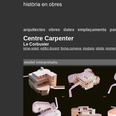
arquitectes
obres
dates
emplaçaments
par
Centre Carpenter
Le Corbusier
brise-soleil
,
edifici docent
,
forma convexa
,
modulor
,
pilotis
,
prome
model interpretatiu