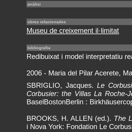
anàlisi
obres relacionades
Museu de creixement il·limitat
bibliografia
Redibuixat i model interpretatiu rea
2006 - Maria del Pilar Acerete, Ma
SBRIGLIO, Jacques.
Le Corbusi
Corbusier: the Villas La Roche-J
BaselBostonBerlin : Birkhäuserco
BROOKS, H. ALLEN (ed.).
The L
i Nova York: Fondation Le Corbus