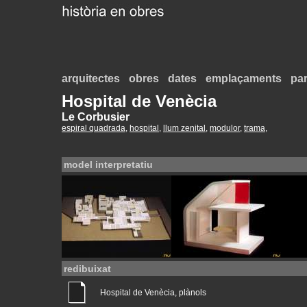
arquitectes
obres
dates
emplaçaments
par
Hospital de Venècia
Le Corbusier
espiral quadrada
,
hospital
,
llum zenital
,
modulor
,
trama
,
model interpretatiu
redibuixat
Hospital de Venècia, plànols