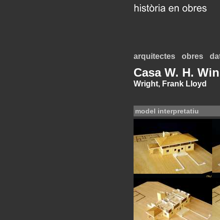
arquitectes
obres
da
Casa W. H. Wi
Wright, Frank Lloyd
model interpretatiu