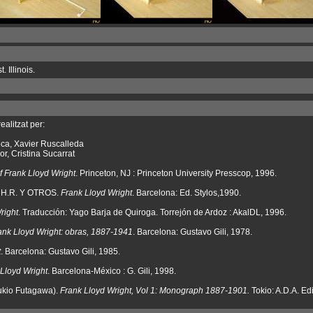
 Illinois.
ealitzat per:
oca, Xavier Ruscalleda
r, Cristina Sucarrat
f Frank Lloyd Wright
. Princeton, NJ : Princeton University Presscop, 1996.
H.R. Y OTROS.
Frank Lloyd Wright
. Barcelona: Ed. Stylos,1990.
right
. Traducción: Yago Barja de Quiroga. Torrejón de Ardoz : AkalDL, 1996.
ank Lloyd Wright: obras, 1887-1941
. Barcelona: Gustavo Gili, 1978.
t
. Barcelona: Gustavo Gili, 1985.
Lloyd Wright
. Barcelona-México : G. Gili, 1998.
ukio Futagawa).
Frank Lloyd Wright, Vol 1: Monograph 1887-1901.
Tokio: A.D.A. Ed