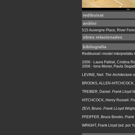
redibuixat
anàlisi
515 Auvergne Place, River Forest.
obres relacionades
bibliografia
Redibuixat i model interpretatiu r
2000 - Laura Pallisé, Cristina R
2006 - Iona Moner, Paula Segado
LEVINE, Neil.
The Architecture o
BROOKS, ALLEN-HITCHCOCK, 
TREIBER, Daniel.
Frank Lloyd W
HITCHCOCK, Henry Russell.
Fr
ZEVI, Bruno.
Frank LLoyd Wrigh
PFEIFFER, Bruce Brooks.
Frank 
WRIGHT, Frank Lloyd (ed. por Y