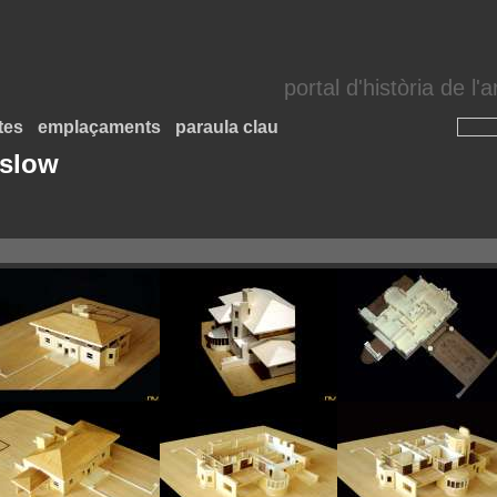
portal d'història de l
tes
emplaçaments
paraula clau
nslow