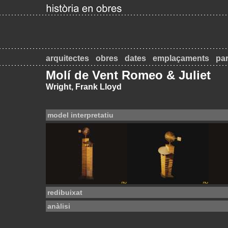
arquitectes
obres
dates
emplaçaments
par
Molí de Vent Romeo & Juliet
Wright, Frank Lloyd
model interpretatiu
redibuixat
anàlisi