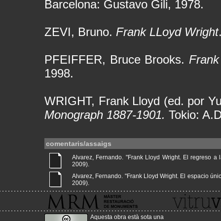
Barcelona: Gustavo Gili, 1978.
ZEVI, Bruno.
Frank LLoyd Wright
PFEIFFER, Bruce Brooks.
Frank
1998.
WRIGHT, Frank Lloyd (ed. por Y
Monograph 1887-1901.
Tokio: A.D
comentaris/assaigs
Alvarez, Fernando. "Frank Lloyd Wright. El regreso a la
2009).
Alvarez, Fernando. "Frank Lloyd Wright. El espacio único 
2009).
Aquesta obra està sota una