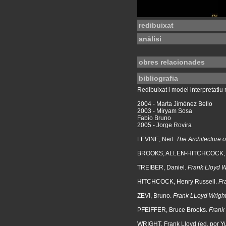
redibuixat
anàlisi
obres relacionades
bibliografia
Redibuixat i model interpretatiu r
2004 - Marta Jiménez Bello
2003 - Miryam Sosa
Fabio Bruno
2005 - Jorge Rovira
LEVINE, Neil.
The Architecture o
BROOKS, ALLEN-HITCHCOCK, 
TREIBER, Daniel.
Frank Lloyd W
HITCHCOCK, Henry Russell.
Fr
ZEVI, Bruno.
Frank LLoyd Wrigh
PFEIFFER, Bruce Brooks.
Frank 
WRIGHT, Frank Lloyd (ed. por Y