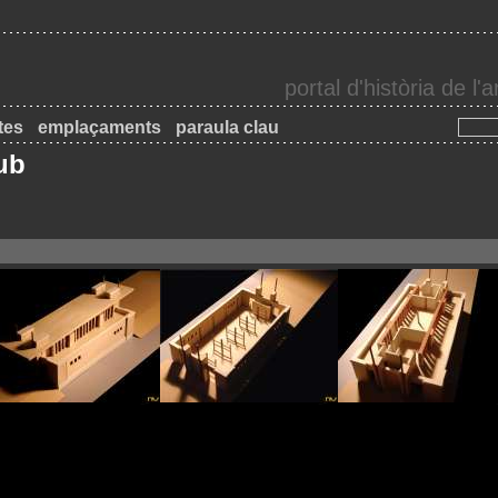
portal d'història de l
tes
emplaçaments
paraula clau
ub