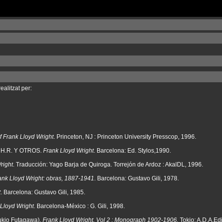
ealitzat per:
f Frank Lloyd Wright
. Princeton, NJ : Princeton University Presscop, 1996.
H.R. Y OTROS.
Frank Lloyd Wright
. Barcelona: Ed. Stylos,1990.
right
. Traducción: Yago Barja de Quiroga. Torrejón de Ardoz : AkalDL, 1996.
ank Lloyd Wright: obras, 1887-1941
. Barcelona: Gustavo Gili, 1978.
t
. Barcelona: Gustavo Gili, 1985.
Lloyd Wright
. Barcelona-México : G. Gili, 1998.
ukio Futagawa).
Frank Lloyd Wright, Vol 2 : Monograph 1902-1906.
Tokio: A.D.A.Ed