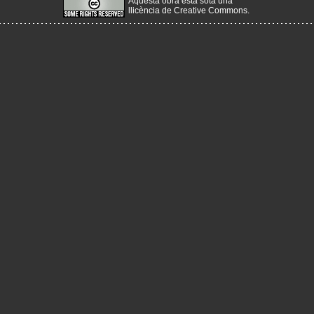
Aquesta obra està sota una
llicència de Creative Commons
.