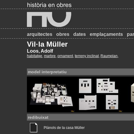
arquitectes
obres
dates
emplaçaments
par
Vil·la Müller
Loos, Adolf
habitatge
,
marbre
,
ornament
,
terreny inclinat
,
Raumplan
,
model interpretatiu
redibuixat
Plànols de la casa Müller