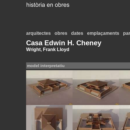
arquitectes
obres
dates
emplaçaments
par
Casa Edwin H. Cheney
Wright, Frank Lloyd
model interpretatiu