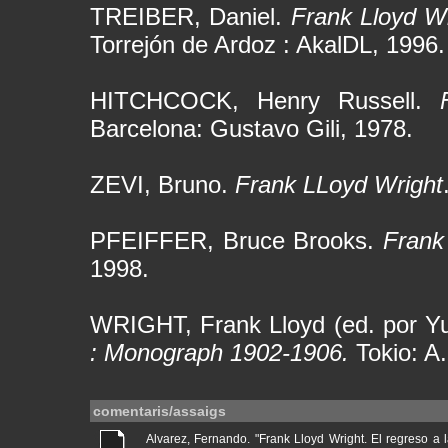
TREIBER, Daniel.
Frank Lloyd W
Torrejón de Ardoz : AkalDL, 1996.
HITCHCOCK, Henry Russell.
Barcelona: Gustavo Gili, 1978.
ZEVI, Bruno.
Frank LLoyd Wright
PFEIFFER, Bruce Brooks.
Frank
1998.
WRIGHT, Frank Lloyd (ed. por Y
: Monograph 1902-1906.
Tokio: A
comentaris/assaigs
Alvarez, Fernando. "Frank Lloyd Wright. El regreso a la