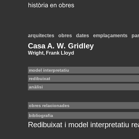
arquitectes
obres
dates
emplaçaments
par
Casa A. W. Gridley
Wright, Frank Lloyd
model interpretatiu
redibuixat
anàlisi
obres relacionades
bibliografia
Redibuixat i model interpretatiu rea