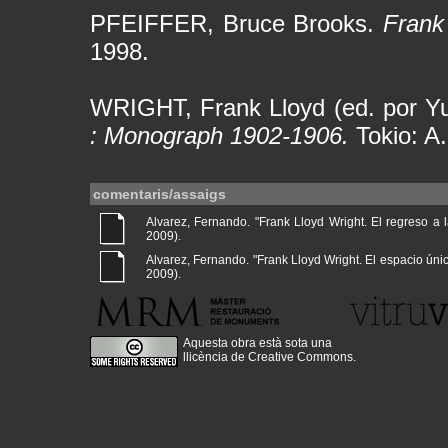
PFEIFFER, Bruce Brooks.
Frank
1998.
WRIGHT, Frank Lloyd (ed. por Y
: Monograph 1902-1906.
Tokio: A
comentaris/assaigs
Alvarez, Fernando. "Frank Lloyd Wright. El regreso a la
2009).
Alvarez, Fernando. "Frank Lloyd Wright. El espacio único 
2009).
Aquesta obra està sota una
llicència de Creative Commons
.