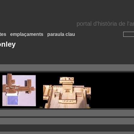
portal d'història de l
tes
emplaçaments
paraula clau
onley