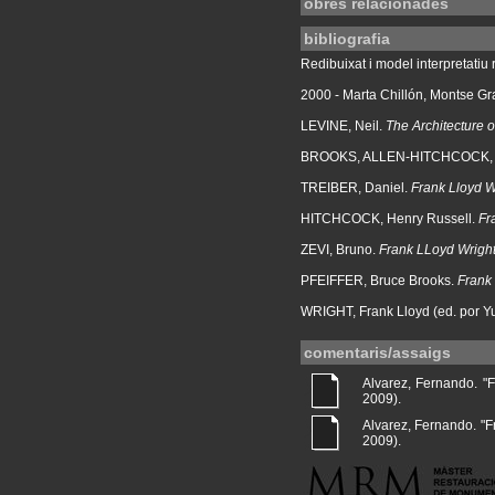
obres relacionades
bibliografia
Redibuixat i model interpretatiu r
2000 - Marta Chillón, Montse Gr
LEVINE, Neil.
The Architecture o
BROOKS, ALLEN-HITCHCOCK, 
TREIBER, Daniel.
Frank Lloyd W
HITCHCOCK, Henry Russell.
Fr
ZEVI, Bruno.
Frank LLoyd Wrigh
PFEIFFER, Bruce Brooks.
Frank 
WRIGHT, Frank Lloyd (ed. por Y
comentaris/assaigs
Alvarez, Fernando. "Fr
2009).
Alvarez, Fernando. "Fr
2009).