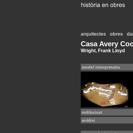
arquitectes
obres
da
Casa Avery Co
Wright, Frank Lloyd
model interpretatiu
redibuixat
anàlisi