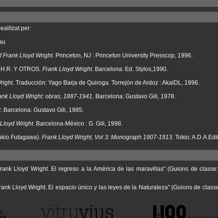
ealitzat per:
au
f Frank Lloyd Wright
. Princeton, NJ : Princeton University Presscop, 1996.
H.R. Y OTROS.
Frank Lloyd Wright
. Barcelona: Ed. Stylos,1990.
right
. Traducción: Yago Barja de Quiroga. Torrejón de Ardoz : AkalDL, 1996.
ank Lloyd Wright: obras, 1887-1941
. Barcelona: Gustavo Gili, 1978.
t
. Barcelona: Gustavo Gili, 1985.
Lloyd Wright
. Barcelona-México : G. Gili, 1998.
ukio Futagawa).
Frank Lloyd Wright, Vol 3: Monograph 1907-1913.
Tokio: A.D.A.Edi
ank Lloyd Wright. El regreso a la América de las maravillas" (Guions de classe: His
ank Lloyd Wright. El espacio único y las leyes de la Naturaleza" (Guions de classe: Hi