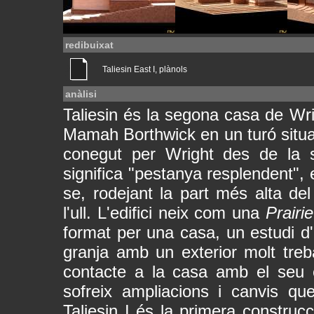
redibuixat
Taliesin East I, plànols
anàlisi
Taliesin és la segona casa de Wr
Mamah Borthwick en un turó situat 
conegut per Wright des de la s
significa "pestanya resplendent",
se, rodejant la part més alta de
l'ull. L'edifici neix com una
Prairi
format per una casa, un estudi d'
granja amb un exterior molt treb
contacte a la casa amb el seu e
sofreix ampliacions i canvis qu
Taliesin I és la primera construcc