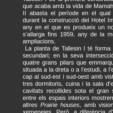
que acaba amb la vida de Mamah Bor
II abasta el període en el qual
durant la construcció del Hotel I
any en el que es produeix un nou
s'allarga fins 1959, any de la m
ampliacions.
La planta de Tallesin I té forma 
secundari; en la seva intersecc
quatre grans pilars que emmarqu
situada a la dreta o a l'estudi, a 
cap al sud-est i sud-oest amb vist
tres dormitoris, cuina i la sala d
cavitats recollides sota el gran
entre els espais interiors mostre
altres
Prairie houses
, amb vision
xemeneies. Però, a diferència d