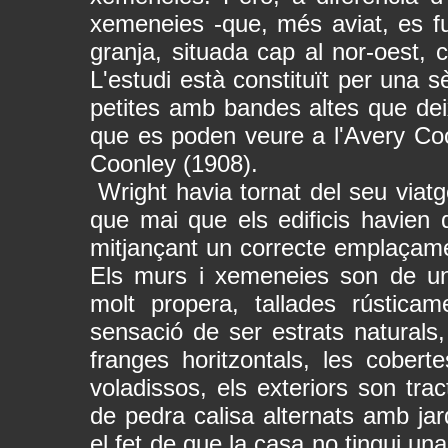
xemeneies -que, més aviat, es fu
granja, situada cap al nor-oest, c
L'estudi està constituït per una s
petites amb bandes altes que deix
que es poden veure a l'Avery Co
Coonley (1908).
Wright havia tornat del seu via
que mai que els edificis havien
mitjançant un correcte emplaçame
Els murs i xemeneies son de un
molt propera, tallades rústic
sensació de ser estrats naturals,
franges horitzontals, les cobert
voladissos, els exteriors son trac
de pedra calisa alternats amb jar
el fet de que la casa no tingui un