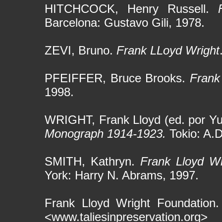
HITCHCOCK, Henry Russell.
Barcelona: Gustavo Gili, 1978.
ZEVI, Bruno.
Frank LLoyd Wright
PFEIFFER, Bruce Brooks.
Frank
1998.
WRIGHT, Frank Lloyd (ed. por Y
Monograph 1914-1923.
Tokio: A.D
SMITH, Kathryn.
Frank Lloyd Wr
York: Harry N. Abrams, 1997.
Frank Lloyd Wright Foundation
<www.taliesinpreservation.org>