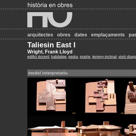
arquitectes
obres
dates
emplaçaments
par
Taliesin East I
Wright, Frank Lloyd
edifici docent
,
habitatge
,
pedra
,
prairie
,
terreny inclinat
,
visió diag
model interpretatiu