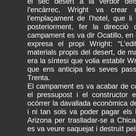
el sec desert a la verdor del
l’encàrrec, Wright va crea
l’emplaçament de l’hotel, que li 
posteriorment, fer la direcció 
campament es va dir Ocatillo, en r
expresa el propi Wright: “L’edi
materials propis del desert, de ma
era la síntesi que volia establir Wr
que ens anticipa les seves pass
Trenta.
El campament es va acabar de const
el pressupost i el constructor 
ocórrer la davallada econòmica de
i ni tan sols va poder pagar els 
Arizona per traslladar-se a Chi
es va veure saquejat i destruït pel