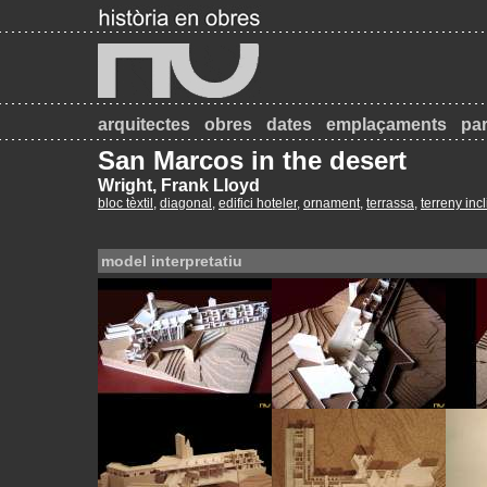
arquitectes
obres
dates
emplaçaments
par
San Marcos in the desert
Wright, Frank Lloyd
bloc tèxtil
,
diagonal
,
edifici hoteler
,
ornament
,
terrassa
,
terreny incl
model interpretatiu