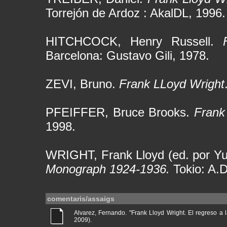
Torrejón de Ardoz : AkalDL, 1996.
HITCHCOCK, Henry Russell.
Barcelona: Gustavo Gili, 1978.
ZEVI, Bruno.
Frank LLoyd Wright
PFEIFFER, Bruce Brooks.
Frank
1998.
WRIGHT, Frank Lloyd (ed. por Y
Monograph 1924-1936.
Tokio: A.D
comentaris/assaigs
Alvarez, Fernando. "Frank Lloyd Wright. El regreso a la
2009).