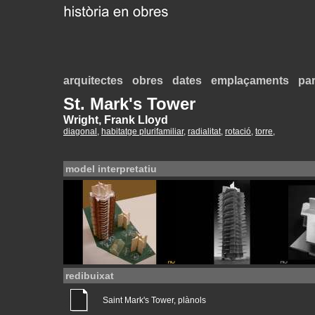
arquitectes
obres
dates
emplaçaments
par
St. Mark's Tower
Wright, Frank Lloyd
diagonal
,
habitatge plurifamiliar
,
radialitat
,
rotació
,
torre
,
model interpretatiu
redibuixat
Saint Mark's Tower, plànols