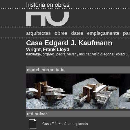
arquitectes
obres
dates
emplaçaments
par
Casa Edgard J. Kaufmann
Wright, Frank Lloyd
habitatge
,
orgànic
,
pedra
,
terreny inclinat
,
visió diagonal
,
voladiu
,
model interpretatiu
redibuixat
Casa E.J. Kaufmann, plànols