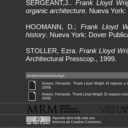
SERGEANT,J..
Frank Lloyd Wri
organic architecture
. Nueva York:
HOOMANN, D.;
Frank Lloyd Wr
history
. Nueva York: Dover Public
STOLLER, Ezra.
Frank Lloyd Wri
Architectural Presscop., 1999.
comentaris/assaigs
Alvarez, Fernando. "Frank Lloyd Wright. El regreso a la
2009).
Alvarez, Fernando. "Frank Lloyd Wright. El espacio único 
2009).
Aquesta obra està sota una
llicència de Creative Commons
.