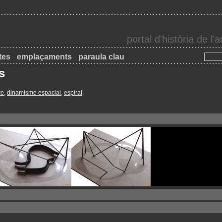
portal d'història de l
tes
emplaçaments
paraula clau
s
re
,
dinamisme espacial
,
espiral
,