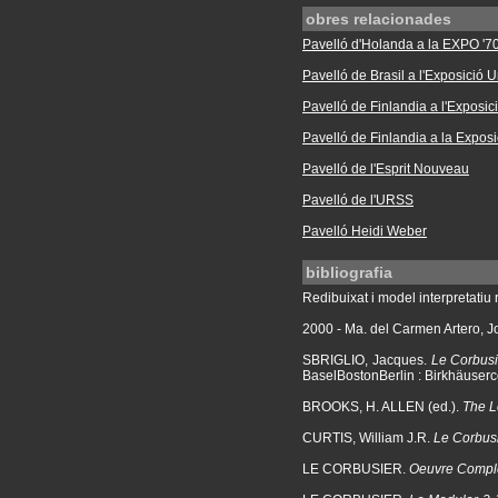
obres relacionades
Pavelló d'Holanda a la EXPO '7
Pavelló de Brasil a l'Exposició 
Pavelló de Finlandia a l'Exposi
Pavelló de Finlandia a la Exposi
Pavelló de l'Esprit Nouveau
Pavelló de l'URSS
Pavelló Heidi Weber
bibliografia
Redibuixat i model interpretatiu r
2000 - Ma. del Carmen Artero, 
SBRIGLIO, Jacques.
Le Corbusi
BaselBostonBerlin : Birkhäuserc
BROOKS, H. ALLEN (ed.).
The L
CURTIS, William J.R.
Le Corbusi
LE CORBUSIER.
Oeuvre Complè