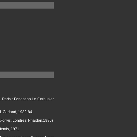
.
Paris : Fondation Le Corbusier
d. Garland, 1982-84.
d Forms
, Londres: Phaidon,1986)
rtemis, 1971.