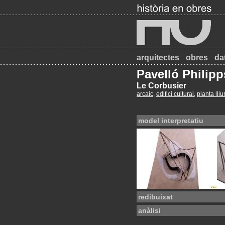
arquitectes
obres
da
Pavelló Philipp
Le Corbusier
arcaic
,
edifici cultural
,
planta lliu
model interpretatiu
redibuixat
anàlisi