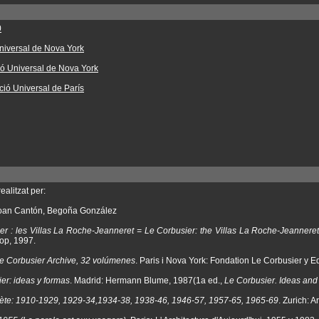
0
Universal de Nova York
ció Universal de Nova York
ció Universal de París
ealitzat per:
Joan Cantón, Begoña González
er : les Villas La Roche-Jeanneret = Le Corbusier: the Villas La Roche-Jeanneret
op, 1997.
e Corbusier Archive, 32 volúmenes
. Paris i Nova York: Fondation Le Corbusier y E
er: ideas y formas
. Madrid: Hermann Blume, 1987(1a ed.,
Le Corbusier. Ideas an
te: 1910-1929, 1929-34,1934-38, 1938-46, 1946-57, 1957-65, 1965-69
. Zurich: A