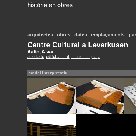
arquitectes
obres
dates
emplaçaments
par
Centre Cultural a Leverkusen
Aalto, Alvar
articulació
,
edifici cultural
,
llum zenital
,
plaça
,
model interpretatiu