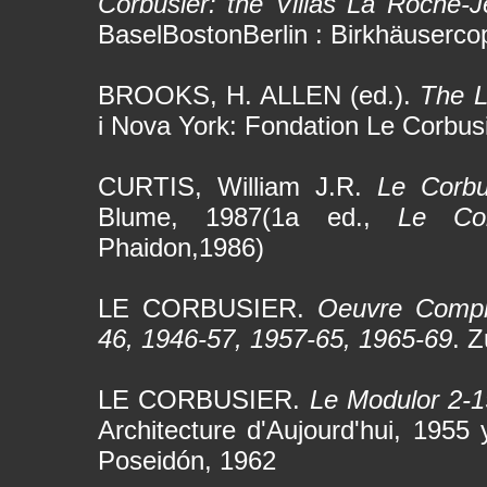
Corbusier: the Villas La Roche-J
BaselBostonBerlin : Birkhäuserco
BROOKS, H. ALLEN (ed.).
The L
i Nova York: Fondation Le Corbus
CURTIS, William J.R.
Le Corbu
Blume, 1987(1a ed.,
Le Co
Phaidon,1986)
LE CORBUSIER.
Oeuvre Complè
46, 1946-57, 1957-65, 1965-69
. Z
LE CORBUSIER.
Le Modulor 2-1
Architecture d'Aujourd'hui, 1955
Poseidón, 1962