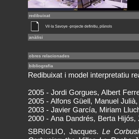
redibuixat
Vil·la Savoye -projecte definitiu, plànols
anàlisi
obres relacionades
bibliografia
Redibuixat i model interpretatiu rea
2005 - Jordi Gorgues, Albert Ferr
2005 - Alfons Güell, Manuel Julià
2003 - Javier García, Miriam Lluc
2000 - Ana Dandrés, Berta Hijós,
SBRIGLIO, Jacques.
Le Corbusi