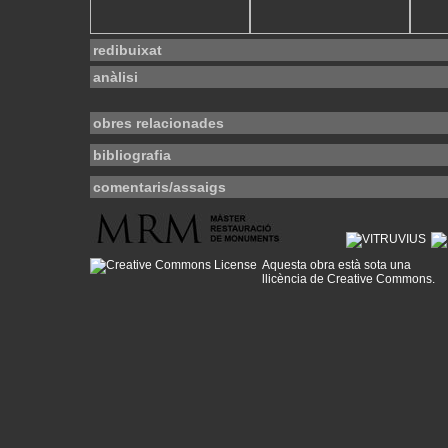
redibuixat
anàlisi
obres relacionades
bibliografia
comentaris/assaigs
Aquesta obra està sota una
llicència de Creative Commons
.