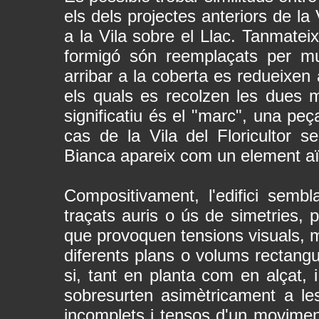
els dels projectes anteriors de la
a la Vila sobre el Llac. Tanmateix
formigó són reemplaçats per m
arribar a la coberta es redueixen 
els quals es recolzen les dues 
significatiu és el "marc", una pe
cas de la Vila del Floricultor s
Bianca apareix com un element aïl
Compositivament, l'edifici semb
traçats auris o ús de simetries, 
que provoquen tensions visuals, m
diferents plans o volums rectang
si, tant en planta com en alçat,
sobresurten asimètricament a les
incomplets i tensos d'un movime