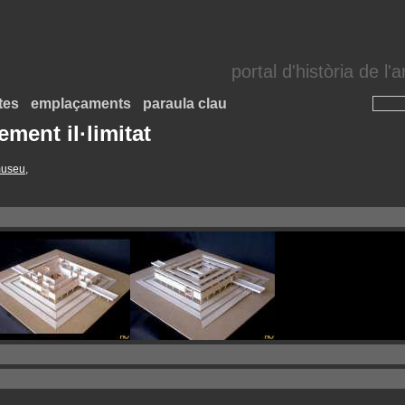
portal d'història de l
tes
emplaçaments
paraula clau
ment il·limitat
useu
,