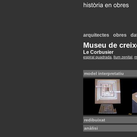
arquitectes
obres
da
Museu de creixe
Le Corbusier
espiral quadrada
,
llum zenital
,
m
model interpretatiu
redibuixat
anàlisi