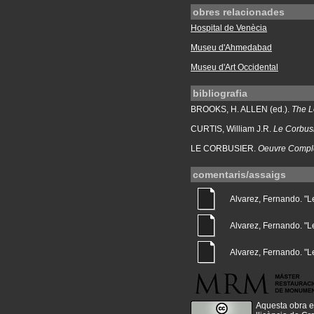
obres relacionades
Hospital de Venècia
Museu d'Ahmedabad
Museu d'Art Occidental
bibliografia
BROOKS, H. ALLEN (ed.).
The L
CURTIS, William J.R.
Le Corbusi
LE CORBUSIER.
Oeuvre Complè
comentaris/assaigs
Alvarez, Fernando. "Le
Alvarez, Fernando. "Le 
Alvarez, Fernando. "Le 
Aquesta obra e