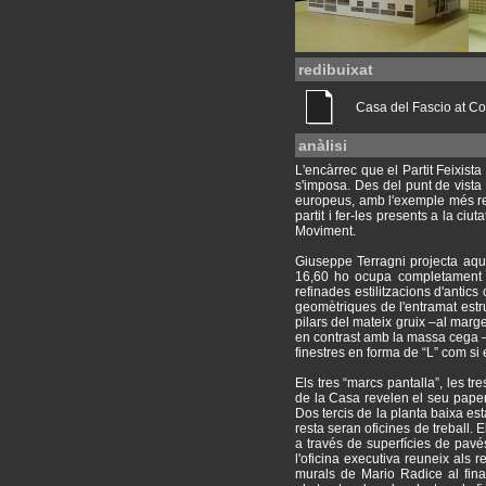
redibuixat
Casa del Fascio at C
anàlisi
L'encàrrec que el Partit Feixista
s'imposa. Des del punt de vista 
europeus, amb l'exemple més rec
partit i fer-les presents a la c
Moviment.
Giuseppe Terragni projecta aqu
16,60 ho ocupa completament e
refinades estilitzacions d'antics
geomètriques de l'entramat estru
pilars del mateix gruix –al marge
en contrast amb la massa cega –to
finestres en forma de “L” com si 
Els tres “marcs pantalla”, les tr
de la Casa revelen el seu paper
Dos tercis de la planta baixa est
resta seran oficines de treball. 
a través de superfícies de pavés
l'oficina executiva reuneix als 
murals de Mario Radice al fina