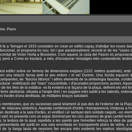
omo. Plans
 li fa a Terragni el 1933 consisteix en crear un edifici capaç d'allotjar les noves ta
funcional, el programa és nou, tot i que paradoxalment, recordi el de les "cases de
ordat de Victor Horta a Brusseles. Com aquest, la casa del Fascio es proposava can
iutat, però a Como es tractarà, a més, d'incorporar missatges més contundents: testi
est edifici sobre un terreny de dimensions exigües (1101 metres quadrats); amb
n una relació tensa amb el seu entorn i el veí Duomo. Una lúcida equació de 
 campaniles, de
“fascios littorios”
i altres elements de la simbologia fascista, s'orde
ctural –estilització del “marc” noucentista- i d'acurades proporcions aurees. Aques
 de les lleis de la estàtica- es fa evident a la façana de la plaça, definint els vint 
rre abstracta- situada a l'angle dret, i es suggeix més subtil a les laterals, ordena
es tractés d'una desfilada, de múltiples braços saludant.
es membranes, que es suceeixen paral·lelament al pas des de l'exterior de la Piazza 
 de màscara simbólica. Aquesta combinació d'ordre i transparencia s'imposa a l'org
an destinats a la sala d'actes, el vestíbol i el santuari dels soldats caiguts –un ele
El saló es presenta com un espai dominat per les cinc jàsseres de gran cantell entre l
, la textura de la qual, repetida a les parets que l'envolten reforça la idea de gab
representants del partit en una sala envoltada en transparents plans de vidrie, a la
l de la llarga taula de reunions fan encara més evidents les matrius ideològiq