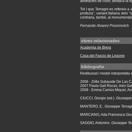
abstractes de color, destaca la 
Tot i que Terragni es refereix a
profezia”
, variant italiana dels 
contraria, també, al monumental
Fernando Alvarez Prozorovich
obres relacionades
Academia de Brera
Casa del Fascio de Lissone
bibliografia
Redibuixat i model interpretatiu r
2006 - Zófia Subauste De Las 
2007 Paula Galí Rocas, Inés Ga
2008 - Emma Camús Miquel, Ann
CIUCCI, Giorgio (ed.).
Giuseppe 
MANTERO, E..
Giuseppe Terragni
MARCIANO, Ada Francesca
Giu
SAGGIO, Antonino.
Giuseppe Ter