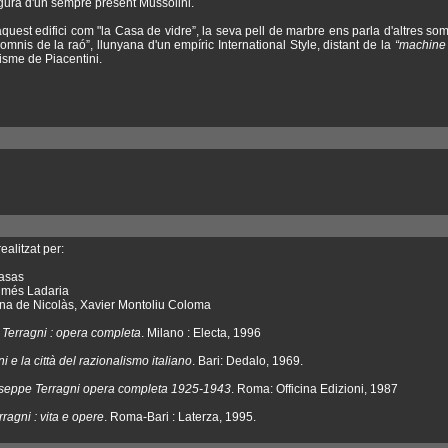
figura d'un sempre present Mussolini.
 aquest edifici com "la Casa de vidre”, la seva pell de marbre ens parla d'altres so
“somnis de la raó”, llunyana d'un empíric International Style, distant de la
“machine 
isme de Piacentini.
ealitzat per:
Casas
lmés Ladaria
a de Nicolàs, Xavier Montoliu Coloma
Terragni : opera completa
. Milano : Electa, 1996
 e la città del razionalismo italiano
. Bari: Dedalo, 1969.
seppe Terragni opera completa 1925-1943
. Roma: Officina Edizioni, 1987
ragni : vita e opere
. Roma-Bari : Laterza, 1995.