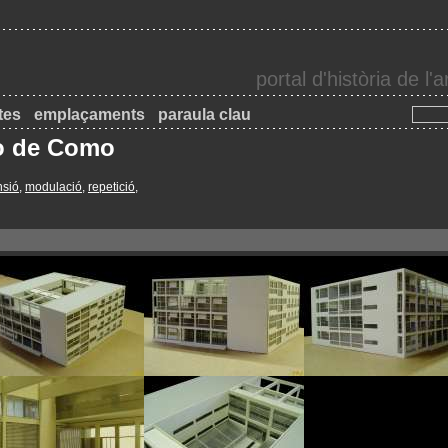
portal d'història de l
tes
emplaçaments
paraula clau
io de Como
nsió
,
modulació
,
repetició
,