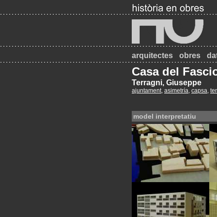
arquitectes
obres
da
Casa del Fasc
Terragni, Giuseppe
ajuntament
,
asimetría
,
capsa
,
te
model interpretatiu