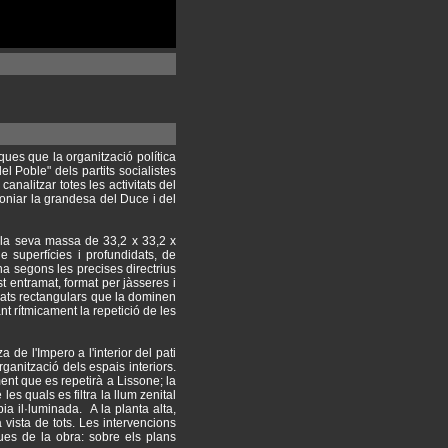
sques que la organització política
l Poble" dels partits socialistes
alitzar totes les activitats del
moniar la grandesa del Duce i del
 la seva massa de 33,2 x 33,2 x
superfícies i profundidats, de
na segons les precises directrius
t entramat, format per jàsseres i
forats rectangulars que la dominen
nt rítmicament la repetició de les
de l'Impero a l'interior del pati
anització dels espais interiors.
ment que es repetirà a Lissone; la
es quals es filtra la llum zenital
ia il·luminada. A la planta alta,
 vista de tots. Les intervencions
ues de la obra: sobre els plans