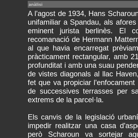
anàlisi
A l’agost de 1934, Hans Scharoun 
unifamiliar a Spandau, als afores 
eminent jurista berlinès. El 
recomanació de Hermann Mattern, 
al que havia encarregat prèviame
pràcticament rectangular, amb 2
profunditat i amb una suau penden
de vistes diagonals al llac Haven
fet que va propiciar l’enfocament 
de successives terrasses per sa
extrems de la parcel·la.
Els canvis de la legislació urban
impedir realitzar una casa d’a
però Scharoun va sortejar aqu