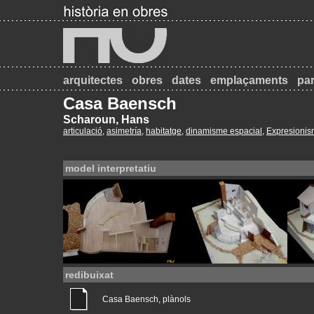
arquitectes
obres
dates
emplaçaments
par
Casa Baensch
Scharoun, Hans
articulació
,
asimetría
,
habitatge
,
dinamisme espacial
,
Expresioni
model interpretatiu
redibuixat
Casa Baensch, plànols