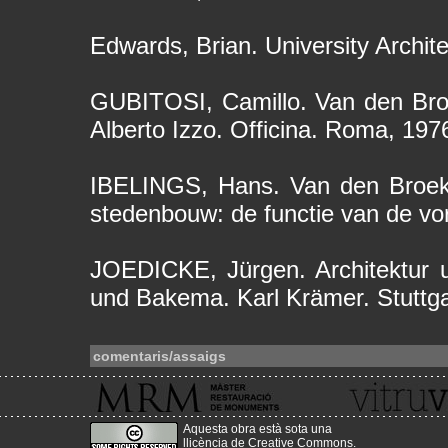
Edwards, Brian. University Archit
GUBITOSI, Camillo. Van den Broe
Alberto Izzo. Officina. Roma, 197
IBELINGS, Hans. Van den Broek
stedenbouw: de functie van de vo
JOEDICKE, Jürgen. Architektur
und Bakema. Karl Krämer. Stuttga
comentaris/assaigs
Aquesta obra està sota una
llicència de Creative Commons
.