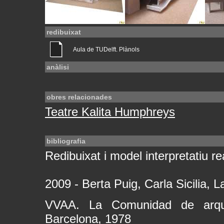
redibuixat
Aula de TUDelft. Plànols
anàlisi
obres relacionades
Teatre Kalita Humphreys
bibliografia
Redibuixat i model interpretatiu rea
2009 - Berta Puig, Carla Sicilia, L
VVAA. La Comunidad de arqu
Barcelona, 1978