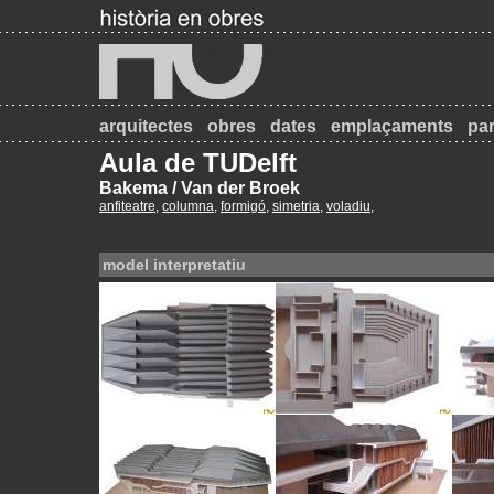
arquitectes
obres
dates
emplaçaments
par
Aula de TUDelft
Bakema / Van der Broek
anfiteatre
,
columna
,
formigó
,
simetria
,
voladiu
,
model interpretatiu