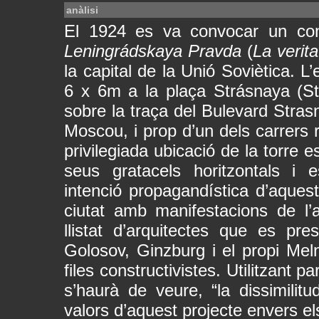
anàlisi
El 1924 es va convocar un conc
Leningrádskaya Pravda
(
La verit
la capital de la Unió Soviètica. L
6 x 6m a la plaça Strásnaya (St
sobre la traça del Bulevard Strasn
Moscou, i prop d’un dels carrers 
privilegiada ubicació de la torre es
seus gratacels horitzontals i 
intenció propagandística d’aquest
ciutat amb manifestacions de l’a
llistat d’arquitectes que es pr
Golosov, Ginzburg i el propi Mel
files constructivistes. Utilitzant p
s’haurà de veure, “la dissimilitu
valors d’aquest projecte envers els