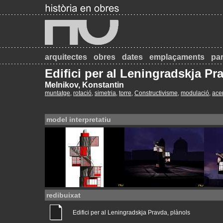
arquitectes
obres
dates
emplaçaments
par
Edifici per al Leningradskja Pr
Melnikov, Konstantin
muntatge
,
rotació
,
simetria
,
torre
,
Constructivisme
,
modulació
,
ace
model interpretatiu
redibuixat
Edifici per al Leningradskja Pravda, plànols