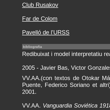
Club Rusakov
Far de Colom
Pavelló de l'URSS
bibliografia
Redibuixat i model interpretatiu rea
2005 - Javier Bas, Victor Gonzal
VV.AA.(con textos de Otokar Má
Puente, Federico Soriano et altr
2001.
VV.AA.
Vanguardia Soviética 1918