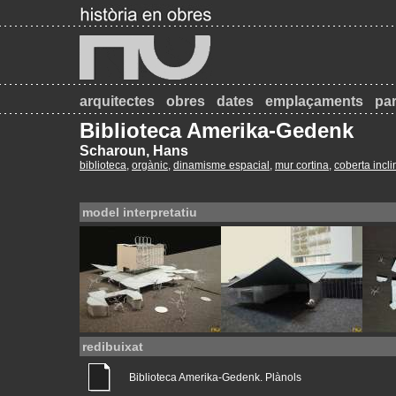
arquitectes
obres
dates
emplaçaments
par
Biblioteca Amerika-Gedenk
Scharoun, Hans
biblioteca
,
orgànic
,
dinamisme espacial
,
mur cortina
,
coberta incl
model interpretatiu
redibuixat
Biblioteca Amerika-Gedenk. Plànols