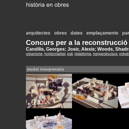
arquitectes
obres
dates
emplaçaments
par
Concurs per a la reconstrucci
Candilis, Georges; Josic, Alexis; Woods, Shad
urbanisme
,
horitzontalitat
,
pati
,
plataforma
,
megaestructura
,
estrat
model interpretatiu