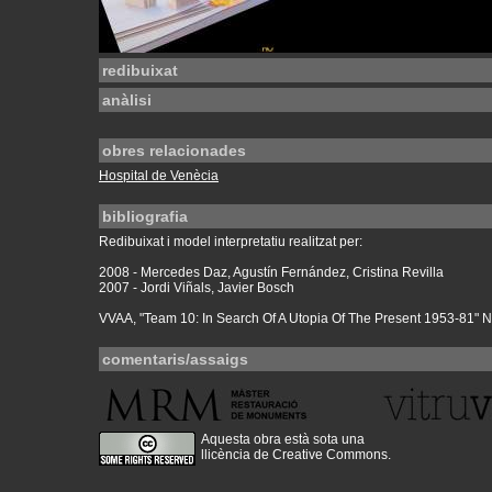
redibuixat
anàlisi
obres relacionades
Hospital de Venècia
bibliografia
Redibuixat i model interpretatiu realitzat per:
2008 - Mercedes Daz, Agustín Fernández, Cristina Revilla
2007 - Jordi Viñals, Javier Bosch
VVAA, "Team 10: In Search Of A Utopia Of The Present 1953-81" 
comentaris/assaigs
Aquesta obra està sota una
llicència de Creative Commons
.