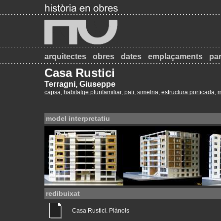
arquitectes
obres
dates
emplaçaments
par
Casa Rustici
Terragni, Giuseppe
capsa
,
habitatge plurifamiliar
,
pati
,
simetria
,
estructura porticada
,
m
model interpretatiu
redibuixat
Casa Rustici. Plànols