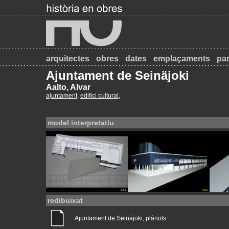
arquitectes
obres
dates
emplaçaments
par
Ajuntament de Seinäjoki
Aalto, Alvar
ajuntament
,
edifici cultural
,
model interpretatiu
redibuixat
Ajuntament de Seinäjoki, plànols