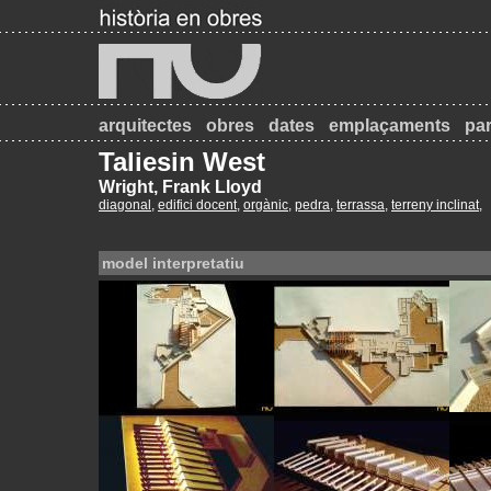
arquitectes
obres
dates
emplaçaments
par
Taliesin West
Wright, Frank Lloyd
diagonal
,
edifici docent
,
orgànic
,
pedra
,
terrassa
,
terreny inclinat
,
model interpretatiu