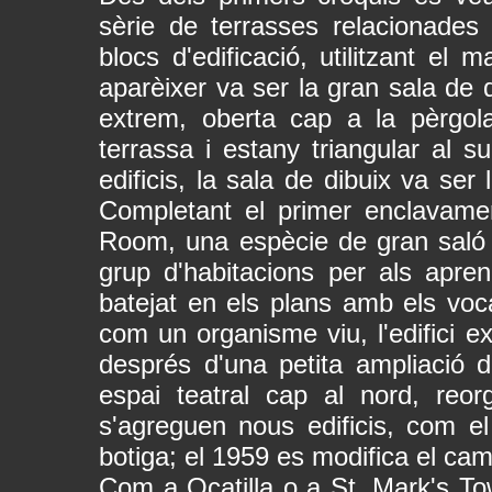
sèrie de terrasses relacionades 
blocs d'edificació, utilitzant el 
aparèixer va ser la gran sala de 
extrem, oberta cap a la pèrgol
terrassa i estany triangular al s
edificis, la sala de dibuix va ser 
Completant el primer enclavamen
Room, una espècie de gran saló o
grup d'habitacions per als apren
batejat en els plans amb els voc
com un organisme viu, l'edifici 
després d'una petita ampliació d
espai teatral cap al nord, reor
s'agreguen nous edificis, com el
botiga; el 1959 es modifica el cam
Com a Ocatilla o a St. Mark's To