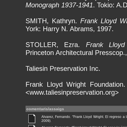
Monograph 1937-1941
. Tokio: A.
SMITH, Kathryn.
Frank Lloyd Wr
York: Harry N. Abrams, 1997.
STOLLER, Ezra.
Frank Lloyd
Princeton Architectural Presscop.
Taliesin Preservation Inc.
Frank Lloyd Wright Foundation
<www.taliesinpreservation.org>
comentaris/assaigs
Alvarez, Fernando. "Frank Lloyd Wright. El regreso a la
2009).