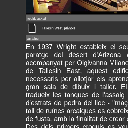
redibuixat
Taliesin West, plànols
anàlisi
En 1937 Wright estableix el seu
paratge del desert d'Arizona
acompanyat per Olgivanna Milanoff
de Taliesin East, aquest edif
necessaris per allotjar els aprene
gran sala de dibuix i taller. E
tradueix les tanques de l'assaig
d'estrats de pedra del lloc - "ma
tall de ruïnes arcaiques es cobrei
de fusta, amb la finalitat de crear 
Des dels primers croquis es veu 