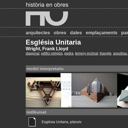
arquitectes
obres
dates
emplaçaments
par
Església Unitaria
Wright, Frank Lloyd
diagonal
,
edifici religiós
,
pedra
,
terreny inclinat
,
triangle
,
arquitrau
,
model interpretatiu
redibuixat
Església Unitaria, plànols