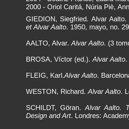
2000 - Oriol Caritá, Núria Piè, An
GIEDION, Siegfried. Alvar Aalto
et Alvar Aalto
. 1950, mayo, no. 29
AALTO, Alvar.
Alvar Aalto
. (3 tom
BROSA, Víctor (ed.).
Alvar Aalto
.
FLEIG, Karl.
Alvar Aalto
. Barcelon
WESTON, Richard.
Alvar Aalto
. 
SCHILDT, Göran.
Alvar Aalto. 
Design and Art
. Londres: Academy