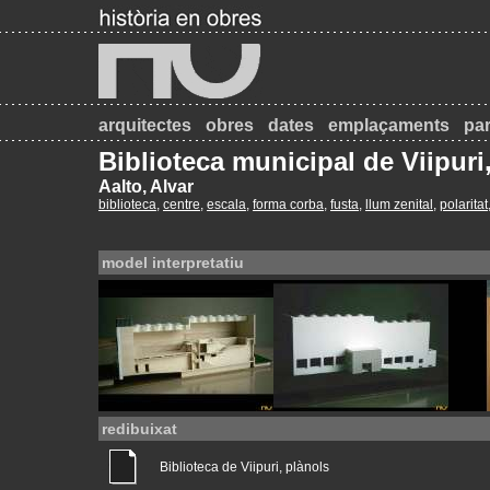
arquitectes
obres
dates
emplaçaments
par
Biblioteca municipal de Viipuri,
Aalto, Alvar
biblioteca
,
centre
,
escala
,
forma corba
,
fusta
,
llum zenital
,
polaritat
model interpretatiu
redibuixat
Biblioteca de Viipuri, plànols