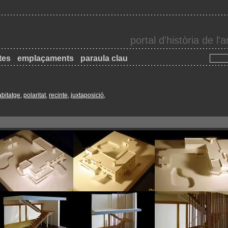
portal d'història de l
tes
emplaçaments
paraula clau
abitatge
,
polaritat
,
recinte
,
juxtaposició
,