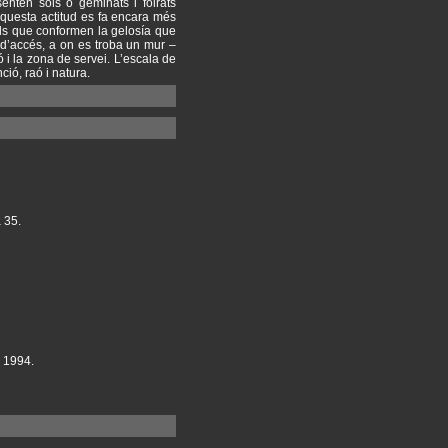
senten sols o geminats i folrats
Aquesta actitud es fa encara més
els que conformen la gelosía que
l d’accés, a on es troba un mur –
 i la zona de servei. L’escala de
ció, raó i natura.
a 35.
, 1994.