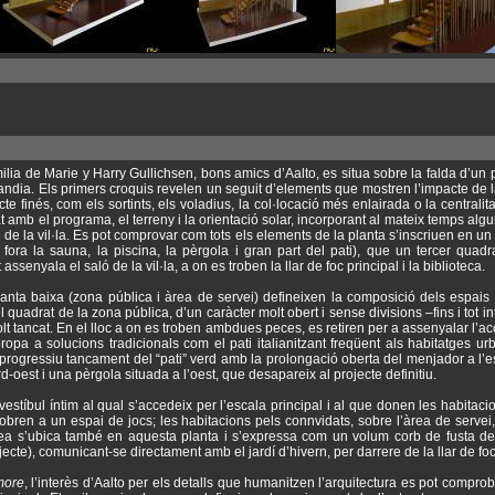
lia de Marie y Harry Gullichsen, bons amics d’Aalto, es situa sobre la falda d’un p
landia. Els primers croquis revelen un seguit d’elements que mostren l’impacte de
te finés, com els sortints, els voladius, la col·locació més enlairada o la centrali
at amb el programa, el terreny i la orientació solar, incorporant al mateix temps al
e la vil·la. Es pot comprovar com tots els elements de la planta s’inscriuen en un q
fora la sauna, la piscina, la pèrgola i gran part del pati), que un tercer quadr
assenyala el saló de la vil·la, a on es troben la llar de foc principal i la biblioteca.
lanta baixa (zona pública i àrea de servei) defineixen la composició dels espais
el quadrat de la zona pública, d’un caràcter molt obert i sense divisions –fins i tot int
lt tancat. En el lloc a on es troben ambdues peces, es retiren per a assenyalar l’ac
’apropa a solucions tradicionals com el pati italianitzant freqüent als habitatges u
rogressiu tancament del “pati” verd amb la prolongació oberta del menjador a l’es
ord-oest i una pèrgola situada a l’oest, que desapareix al projecte definitiu.
vestíbul íntim al qual s’accedeix per l’escala principal i al que donen les habita
’obren a un espai de jocs; les habitacions pels connvidats, sobre l’àrea de servei
airea s’ubica també en aquesta planta i s’expressa com un volum corb de fusta d
jecte), comunicant-se directament amb el jardí d’hivern, per darrere de la llar de fo
more
, l’interès d’Aalto per els detalls que humanitzen l’arquitectura es pot comprob