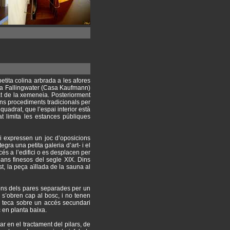
etita colina arbrada a les afores
 la Fallingwater (Casa Kaufmann)
tat de la xemeneia. Posteriorment
guns procediments tradicionals per
uadrat, que l’espai interior està
at limita les estances públiques
 i expressen un joc d’oposicions
egra una petita galeria d’art- i el
cés a l’edifici o es desplacen per
rbans finesos del segle XIX. Dins
t, la peça aïllada de la sauna al
cions dels pares separades per un
, s’obren cap al bosc, i no tenen
e teca sobre un accés secundari
c en planta baixa.
ar en el tractament del pilars, de