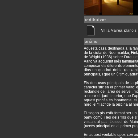
redibuixat
Vil·la Mairea, plànols
anàlisi
Aquesta casa destinada a la fami
de la ciutat de Noormarkku, Fin
de Wright (1936) sobre l’arquitec
Aalto va adquirint més familiarit
composar els diferents elements d
dins un quadrat doble (deixant 
principals, i que un últim quadrat 
Els dos usos principals de la p
característic en el primer Aalto: 
rectangle de l’àrea de servei, mo
a crear el jardí interior, que l
aquest procés és fonamental el p
nord, el “llac” de la piscina al n
El segon pis està format per un 
bany comú i les dels fills que s
visuals al pati. L’estudi de M
(accés principal en el primer pro
En aquest veritable
opus con a