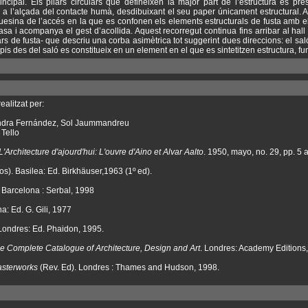
ncipal. Els pilars circulars que defineixen la major part de l’estructura es pre
s a l’alçada del contacte humà, desdibuixant el seu paper únicament estructural. 
quesina de l’accés en la que es confonen els elements estructurals de fusta amb 
asa i acompanya el gest d’acollida. Aquest recorregut continua fins arribar al hal
rs de fusta- que descriu una corba asimètrica tot suggerint dues direccions: el saló
pis des del saló es constitueix en un element en el que es sintetitzen estructura, fun
ealitzat per:
Sandra Fernández, Sol Jaummandreu
Tello
L'Architecture d'ajourd'hui: L'ouvre d'Aino et Alvar Aalto
. 1950, mayo, no. 29, pp. 5 
mos). Basilea: Ed. Birkhäuser,1963 (1º ed).
. Barcelona : Serbal, 1998
a: Ed. G. Gili, 1977
 Londres: Ed. Phaidon, 1995.
he Complete Catalogue of Architecture, Design and Art
. Londres: Academy Editions
asterworks
(Rev. Ed). Londres : Thames and Hudson, 1998.