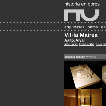
arquitectes
obres
da
Vil·la Mairea
Aalto, Alvar
articulació
,
forma corba
,
fusta
,
h
model interpretatiu