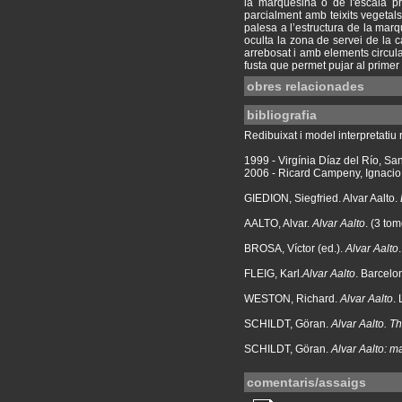
la marquesina o de l'escala pri
parcialment amb teixits vegetal
palesa a l’estructura de la mar
oculta la zona de servei de la c
arrebosat i amb elements circula
fusta que permet pujar al primer 
obres relacionades
bibliografia
Redibuixat i model interpretatiu r
1999 - Virgínia Díaz del Río, 
2006 - Ricard Campeny, Ignacio 
GIEDION, Siegfried. Alvar Aalto.
AALTO, Alvar.
Alvar Aalto
. (3 to
BROSA, Víctor (ed.).
Alvar Aalto
FLEIG, Karl.
Alvar Aalto
. Barcelon
WESTON, Richard.
Alvar Aalto
.
SCHILDT, Göran.
Alvar Aalto. T
SCHILDT, Göran.
Alvar Aalto: m
comentaris/assaigs