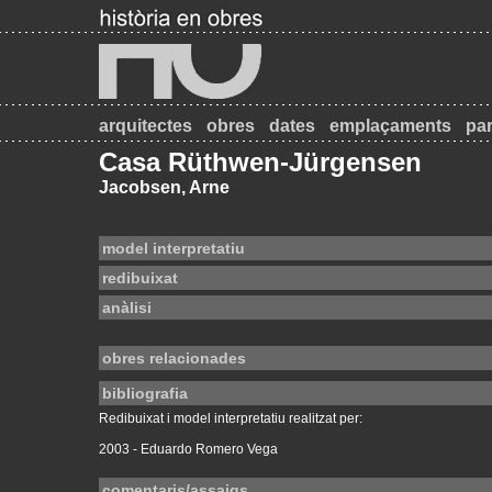
arquitectes
obres
dates
emplaçaments
par
Casa Rüthwen-Jürgensen
Jacobsen, Arne
model interpretatiu
redibuixat
anàlisi
obres relacionades
bibliografia
Redibuixat i model interpretatiu realitzat per:
2003 - Eduardo Romero Vega
comentaris/assaigs