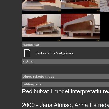
redibuixat
Centre cívic de Marl, plànols
anàlisi
obres relacionades
bibliografia
Redibuixat i model interpretatiu rea
2000 - Jana Alonso, Anna Estrad