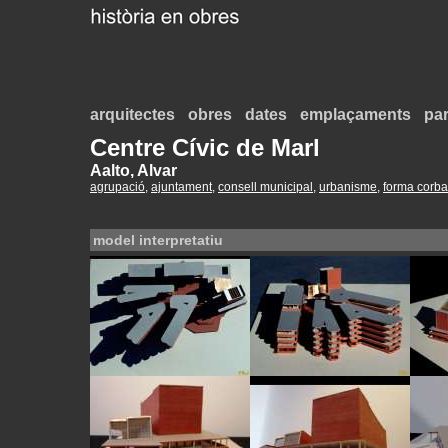
arquitectes
obres
dates
emplaçaments
par
Centre Cívic de Marl
Aalto, Alvar
agrupació
,
ajuntament
,
consell municipal
,
urbanisme
,
forma corba
model interpretatiu