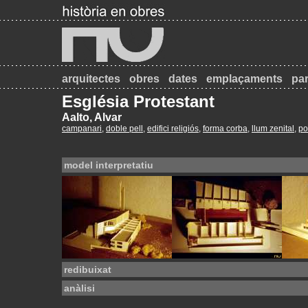
arquitectes
obres
dates
emplaçaments
par
Església Protestant
Aalto, Alvar
campanari
,
doble pell
,
edifici religiós
,
forma corba
,
llum zenital
,
po
model interpretatiu
redibuixat
anàlisi