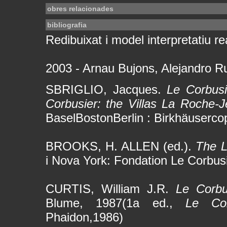
obres relacionades
bibliografia
Redibuixat i model interpretatiu rea
2003 - Arnau Bujons, Alejandro R
SBRIGLIO, Jacques.
Le Corbusi
Corbusier: the Villas La Roche-J
BaselBostonBerlin : Birkhäuserco
BROOKS, H. ALLEN (ed.).
The L
i Nova York: Fondation Le Corbus
CURTIS, William J.R.
Le Corbu
Blume, 1987(1a ed.,
Le Co
Phaidon,1986)