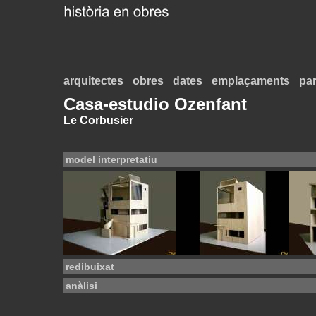
arquitectes
obres
dates
emplaçaments
par
Casa-estudio Ozenfant
Le Corbusier
model interpretatiu
redibuixat
anàlisi