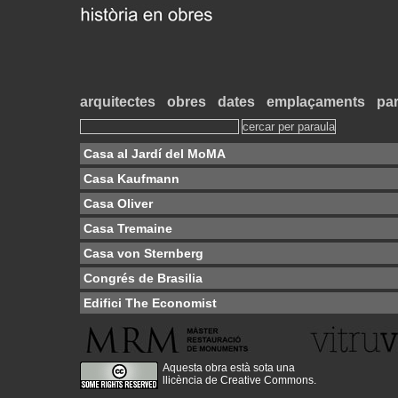
arquitectes
obres
dates
emplaçaments
par
Casa al Jardí del MoMA
Casa Kaufmann
Casa Oliver
Casa Tremaine
Casa von Sternberg
Congrés de Brasilia
Edifici The Economist
Aquesta obra està sota una
llicència de Creative Commons
.