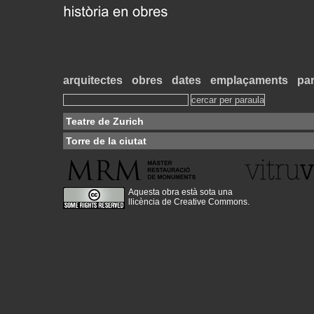
arquitectes
obres
dates
emplaçaments
par
Teatre de Zurich
Torre de la ciutat
Aquesta obra està sota una
llicència de Creative Commons
.