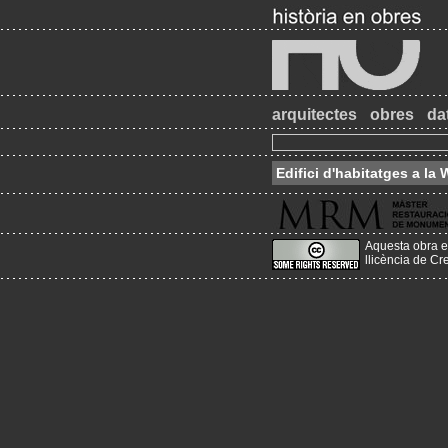
arquitectes
obres
da
Edifici d'habitatges a l
Aquesta obra e
llicència de C