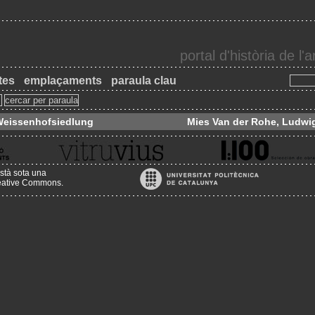
portal d'història de l
tes
emplaçaments
paraula clau
a Weissenhofsiedlung
Mies Van der Rohe, Ludwi
stà sota una
reative Commons
.