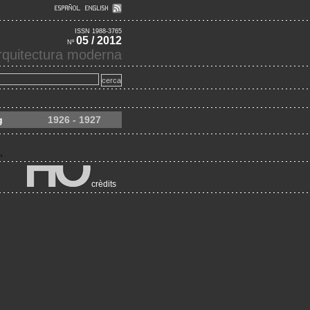
ISSN 1988-3765
05 / 2012
Nº
'arquitectura moderna
g
1926 - 1927
crèdits